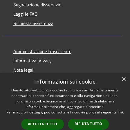
Segnalazione disservizio
Leggi le FAQ
Richiesta assistenza
Amministrazione trasparente
Informativa privacy
Note legali
×
Dichiarazione di accessibilità
Informazioni sui cookie
Questo sito web utilizza cookie tecnici e assimilati strettamente
necessari al corretto funzionamento e alla navigazione del sito,
nonché un cookie tecnico analitico al solo fine di elaborare
informazioni statistiche, aggregate e anonime.
RSS
Copyright © 2026 • Comune di
Per maggiori dettagli, può consultare la cookie policy al seguente
link
Accessibilità
Alleghe • Powered by
Privacy
Municipium
Accesso
•
RIFIUTA TUTTO
ACCETTA TUTTO
Cookie
redazione