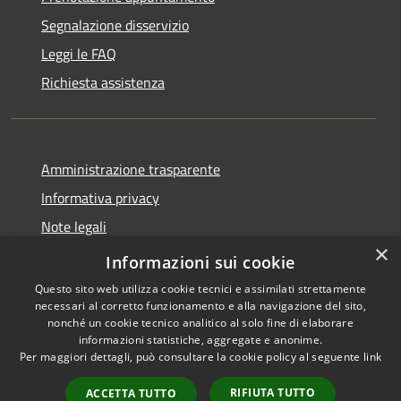
Segnalazione disservizio
Leggi le FAQ
Richiesta assistenza
Amministrazione trasparente
Informativa privacy
Note legali
×
Dichiarazione di accessibilità
Informazioni sui cookie
Questo sito web utilizza cookie tecnici e assimilati strettamente
necessari al corretto funzionamento e alla navigazione del sito,
nonché un cookie tecnico analitico al solo fine di elaborare
informazioni statistiche, aggregate e anonime.
RSS
Copyright © 2026 • Comune di
Per maggiori dettagli, può consultare la cookie policy al seguente
link
Accessibilità
Alleghe • Powered by
Privacy
Municipium
Accesso
•
RIFIUTA TUTTO
ACCETTA TUTTO