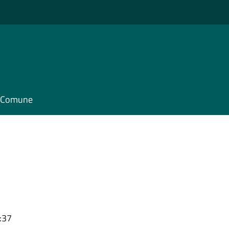
il Comune
:37