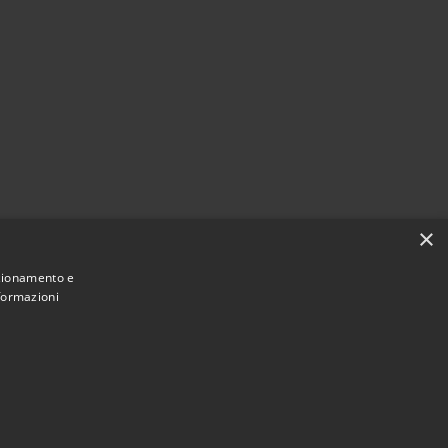
×
nzionamento e
nformazioni
Municipium
Accesso redazione
i Alleghe • Powered by
•