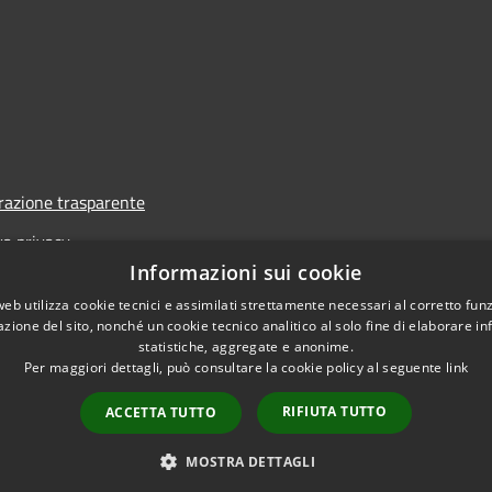
azione trasparente
va privacy
Informazioni sui cookie
i
web utilizza cookie tecnici e assimilati strettamente necessari al corretto fu
one di accessibilità
azione del sito, nonché un cookie tecnico analitico al solo fine di elaborare i
statistiche, aggregate e anonime.
Per maggiori dettagli, può consultare la cookie policy al seguente
link
RIFIUTA TUTTO
ACCETTA TUTTO
l sito
Copyright © 2026 • Comune d
MOSTRA DETTAGLI