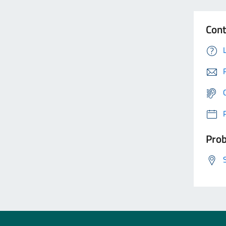
Cont
Prob