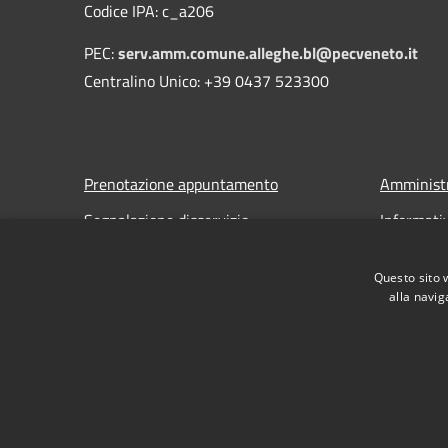
Codice IPA: c_a206
PEC:
serv.amm.comune.alleghe.bl@pecveneto.it
Centralino Unico: +39 0437 523300
Prenotazione appuntamento
Amministr
Segnalazione disservizio
Informati
Leggi le FAQ
Note legal
Questo sito 
Richiesta assistenza
Dichiarazi
alla navig
RSS
Accessibilità
Privacy
Cookie
Mappa de