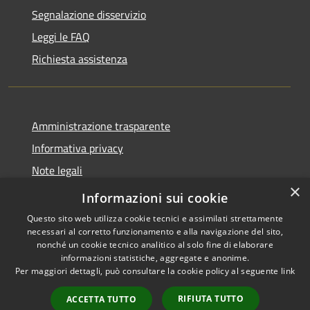
Segnalazione disservizio
Leggi le FAQ
Richiesta assistenza
Amministrazione trasparente
Informativa privacy
Note legali
×
Dichiarazione di accessibilità
Informazioni sui cookie
Questo sito web utilizza cookie tecnici e assimilati strettamente
necessari al corretto funzionamento e alla navigazione del sito,
nonché un cookie tecnico analitico al solo fine di elaborare
informazioni statistiche, aggregate e anonime.
RSS
Copyright © 2026 • Comune di
Per maggiori dettagli, può consultare la cookie policy al seguente
link
Accessibilità
Alleghe • Powered by
Privacy
Municipium
Accesso
•
RIFIUTA TUTTO
ACCETTA TUTTO