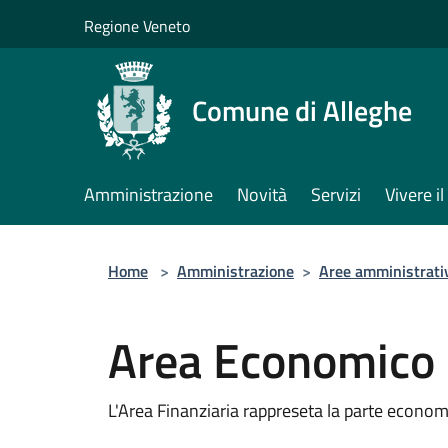
Salta al contenuto principale
Regione Veneto
Comune di Alleghe
Amministrazione
Novità
Servizi
Vivere 
Home
>
Amministrazione
>
Aree amministrati
Area Economico 
L'Area Finanziaria rappreseta la parte economi