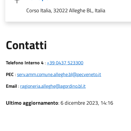
Corso Italia, 32022 Alleghe BL, Italia
Utili
Contatti
Telefono Interno 4
:
+39 0437 523300
PEC
:
serv.amm.comune.alleghe.bl@pecveneto.it
Email
:
ragioneria.alleghe@agordino.bl.it
Ultimo aggiornamento
: 6 dicembre 2023, 14:16