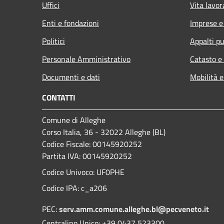
Uffici
Vita lavor
Enti e fondazioni
Imprese 
Politici
Appalti pu
Personale Amministrativo
Catasto e
Documenti e dati
Mobilità e
CONTATTI
Comune di Alleghe
Corso Italia, 36 - 32022 Alleghe (BL)
Codice Fiscale: 00145920252
Partita IVA: 00145920252
Codice Univoco: UF0PHE
Codice IPA: c_a206
PEC:
serv.amm.comune.alleghe.bl@pecveneto.it
Centralino Unico: +39 0437 523300